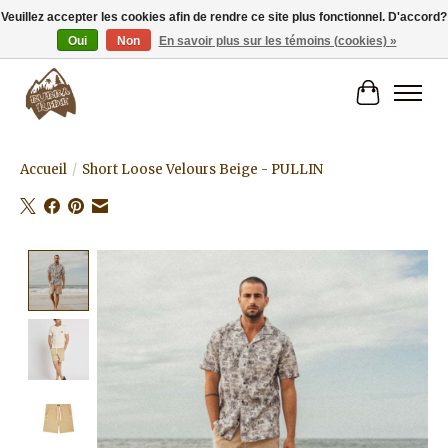
Veuillez accepter les cookies afin de rendre ce site plus fonctionnel. D'accord?
Oui
Non
En savoir plus sur les témoins (cookies) »
Livraison gratuite à partir de 80€.
Panier
Accueil
/
Short Loose Velours Beige - PULLIN
Product image slideshow Items