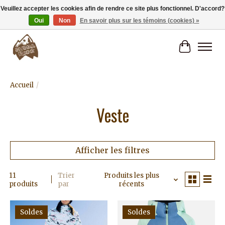
Veuillez accepter les cookies afin de rendre ce site plus fonctionnel. D'accord?
Oui
Non
En savoir plus sur les témoins (cookies) »
Livraison gratuite à partir de 80€.
Panier
Accueil
/
Veste
Afficher les filtres
11
Trier
Produits les plus
produits
par
récents
Soldes
Soldes